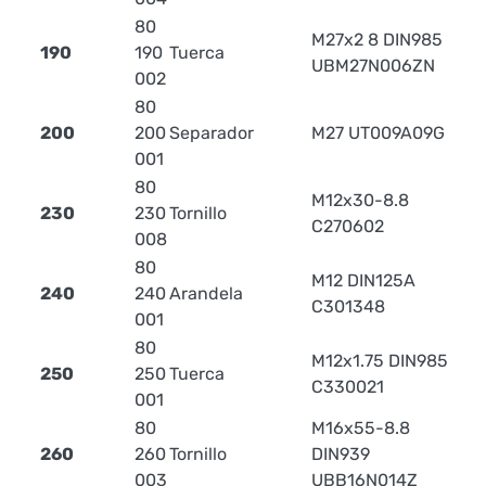
80
M27x2 8 DIN985
190
190
Tuerca
0.1
UBM27N006ZN
002
80
200
200
Separador
M27 UT009A09G
0.1
001
80
M12x30-8.8
230
230
Tornillo
0.
C270602
008
80
M12 DIN125A
240
240
Arandela
0.
C301348
001
80
M12x1.75 DIN985
250
250
Tuerca
0.
C330021
001
80
M16x55-8.8
260
260
Tornillo
DIN939
0.1
003
UBB16N014Z