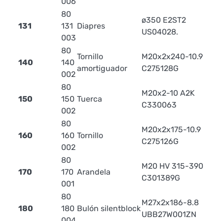
006
80
ø350 E2ST2
131
131
Diapres
11.
US04028.
003
80
Tornillo
M20x2x240-10.9
140
140
0.
amortiguador
C275128G
002
80
M20x2-10 A2K
150
150
Tuerca
0.
C330063
002
80
M20x2x175-10.9
160
160
Tornillo
0.
C275126G
002
80
M20 HV 315-390
170
170
Arandela
0.
C301389G
001
80
M27x2x186-8.8
180
180
Bulón silentblock
UBB27W001ZN
004