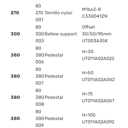
80
M16x2-8
270
270
Tornillo nyloc
0.
C330041ZN
001
80
Offset
300
300
Bellow support
30/50/95mm
4.
003
UT003A35K
80
H=30
380
380
Pedestal
UT011A02A022
006
80
H=50
380
380
Pedestal
UT011A02A042
007
80
H=75
380
380
Pedestal
UT011A02A067
008
80
H=100
380
380
Pedestal
UT011A02A092
009