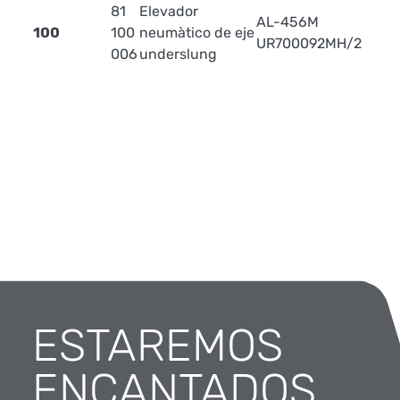
81
Elevador
AL-456M
100
100
neumàtico de eje
UR700092MH/2
006
underslung
ESTAREMOS
ENCANTADOS