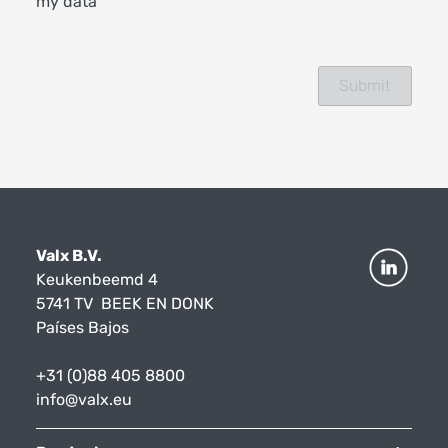
my data
Valx B.V.
Keukenbeemd 4
5741 TV BEEK EN DONK
Países Bajos
+31 (0)88 405 8800
info@valx.eu