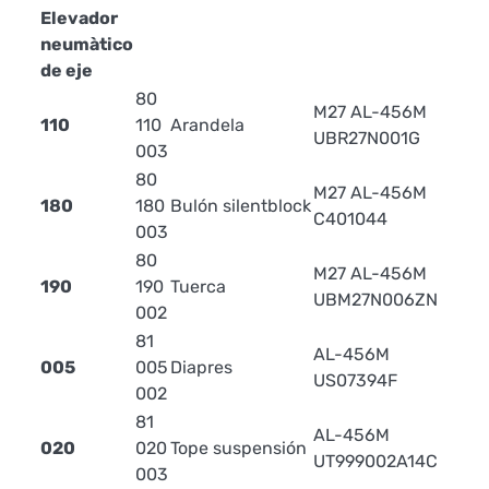
Elevador
neumàtico
de eje
80
M27 AL-456M
110
110
Arandela
UBR27N001G
003
80
M27 AL-456M
180
180
Bulón silentblock
C401044
003
80
M27 AL-456M
190
190
Tuerca
0.1
UBM27N006ZN
002
81
AL-456M
005
005
Diapres
US07394F
002
81
AL-456M
020
020
Tope suspensión
UT999002A14C
003