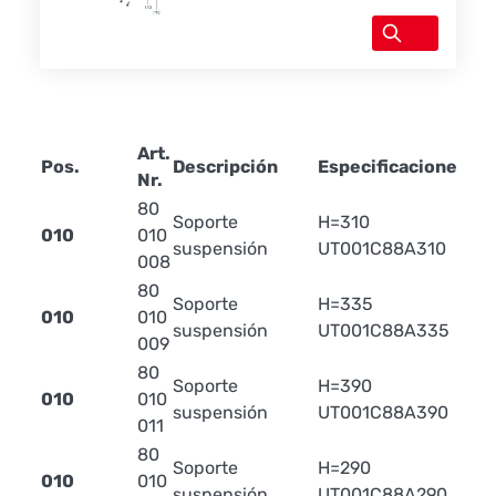
Art.
Pe
Pos.
Descripción
Especificaciones
Nr.
(k
80
Soporte
H=310
010
010
suspensión
UT001C88A310
008
80
Soporte
H=335
010
010
suspensión
UT001C88A335
009
80
Soporte
H=390
010
010
suspensión
UT001C88A390
011
80
Soporte
H=290
010
010
suspensión
UT001C88A290