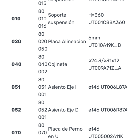
015
80
Soporte
H=360
010
010
suspensión
UT001C88A360
016
80
6mm
020
020
Placa Alineacion
0.
UT010A19K_B
050
80
ø24.3/ø31x12
040
040
Cojinete
0.
UT009A71Z_A
002
80
051
051
Asiento Eje I
ø146 UT006L87A
7.2
001
80
052
052
Asiento Eje D
ø146 UT006R87A
7.2
001
80
Placa de Perno
ø146
070
070
6.
en U
UT005002A11K