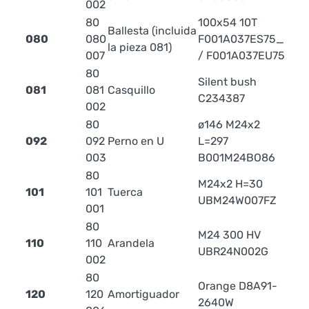
002
80
100x54 10T
Ballesta (incluida
080
080
F001A037ES75_C
la pieza 081)
007
/ F001A037EU75
80
Silent bush
081
081
Casquillo
C234387
002
80
ø146 M24x2
092
092
Perno en U
L=297
2.
003
B001M24BO86
80
M24x2 H=30
101
101
Tuerca
0.1
UBM24W007FZ
001
80
M24 300 HV
110
110
Arandela
0.
UBR24N002G
002
80
Orange D8A91-
120
120
Amortiguador
4.
2640W