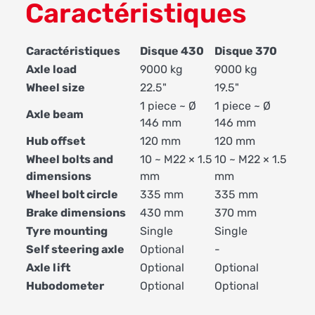
Caractéristiques
Caractéristiques
Disque 430
Disque 370
Axle load
9000 kg
9000 kg
Wheel size
22.5"
19.5"
1 piece ~ Ø
1 piece ~ Ø
Axle beam
146 mm
146 mm
Hub offset
120 mm
120 mm
Wheel bolts and
10 ~ M22 × 1.5
10 ~ M22 × 1.5
dimensions
mm
mm
Wheel bolt circle
335 mm
335 mm
Brake dimensions
430 mm
370 mm
Tyre mounting
Single
Single
Self steering axle
Optional
-
Axle lift
Optional
Optional
Hubodometer
Optional
Optional