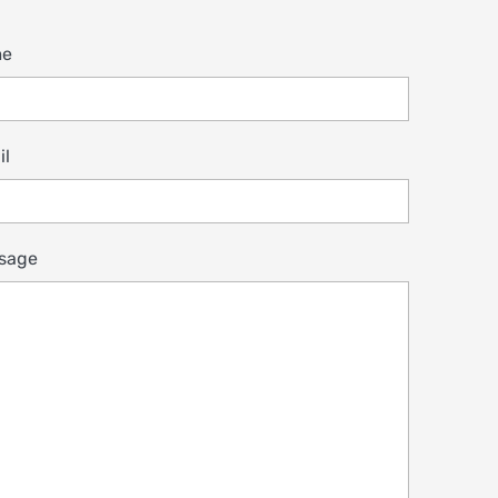
me
il
sage