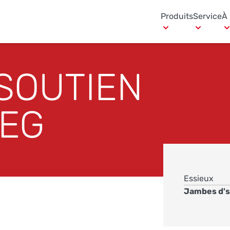
Produits
Service
À
SOUTIEN
LEG
Essieux
Jambes d's