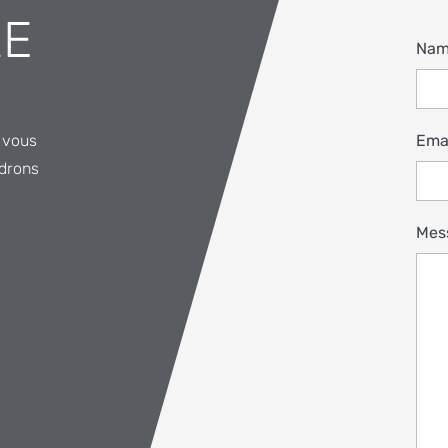
RE
Na
i vous
Ema
ndrons
Mes