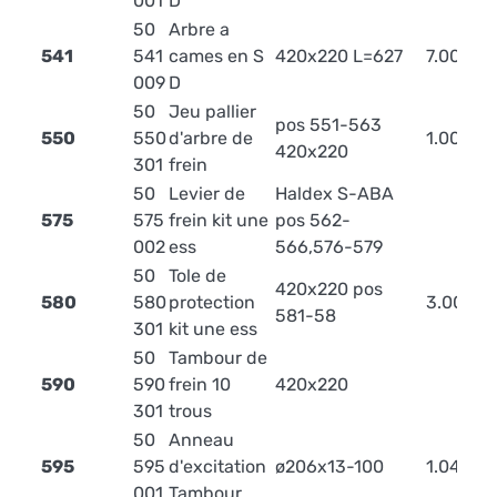
001
D
50
Arbre a
541
541
cames en S
420x220 L=627
7.00
009
D
50
Jeu pallier
pos 551-563
550
550
d'arbre de
1.00
420x220
301
frein
50
Levier de
Haldex S-ABA
575
575
frein kit une
pos 562-
002
ess
566,576-579
50
Tole de
420x220 pos
580
580
protection
3.00
581-58
301
kit une ess
50
Tambour de
590
590
frein 10
420x220
301
trous
50
Anneau
595
595
d'excitation
ø206x13-100
1.04
001
Tambour