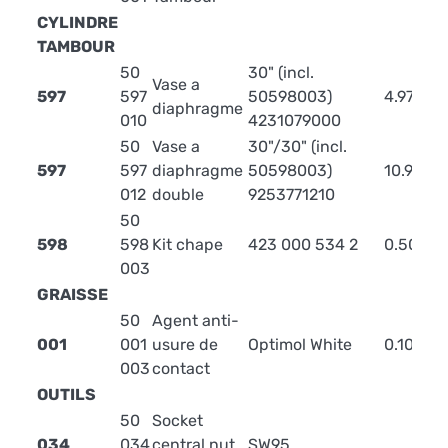
CYLINDRE
TAMBOUR
50
30" (incl.
Vase a
597
597
50598003)
4.97
diaphragme
010
4231079000
50
Vase a
30"/30" (incl.
597
597
diaphragme
50598003)
10.97
012
double
9253771210
50
598
598
Kit chape
423 000 534 2
0.50
003
GRAISSE
50
Agent anti-
001
001
usure de
Optimol White
0.10
003
contact
OUTILS
50
Socket
034
034
central nut
SW95