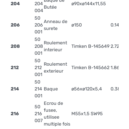
Baque de
204
204
ø90xø144x11,55
Butée
004
50
Anneau de
206
206
ø150
0.14
surete
001
50
Roulement
208
208
Timken B-145649
2.72
interieur
001
50
Roulement
212
212
Timken B-145662
1.86
exterieur
001
50
214
214
Baque
ø56xø120x5,4
0.38
001
Ecrou de
50
fusee,
216
216
M55x1,5 SW95
utilisee
007
multiple fois