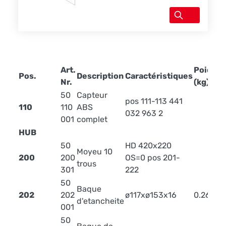
Art.
Poids
Pos.
Description
Caractéristiques
Nr.
(kg)
50
Capteur
pos 111-113 441
110
110
ABS
032 963 2
001
complet
HUB
50
HD 420x220
Moyeu 10
200
200
OS=0 pos 201-
trous
301
222
50
Baque
202
202
ø117xø153x16
0.26
d'etancheite
001
50