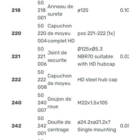
50
Anneau de
218
218
ø125
0.10
surete
001
50
Capuchon
220
220
de moyeu
pos 221-222 (1x)
004
complet HD
50
Ø125xØ5.3
Joint de
221
221
NBR70 suitable
0.02
securite
006
with HD hubcap
50
Capuchon
222
222
HD steel hub cap
de moyeu
008
50
Goujon de
240
240
M22x1,5x105
roue
007
50
Douille de
ø24.2xø21.2x7
242
242
0.05
centrage
Single mounting
001