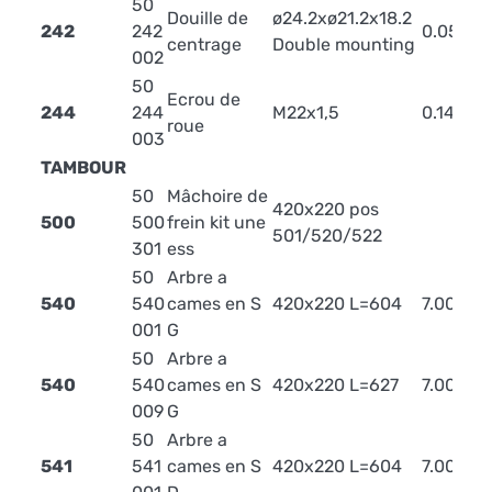
50
Douille de
ø24.2xø21.2x18.2
242
242
0.05
centrage
Double mounting
002
50
Ecrou de
244
244
M22x1,5
0.14
roue
003
TAMBOUR
50
Mâchoire de
420x220 pos
500
500
frein kit une
501/520/522
301
ess
50
Arbre a
540
540
cames en S
420x220 L=604
7.00
001
G
50
Arbre a
540
540
cames en S
420x220 L=627
7.00
009
G
50
Arbre a
541
541
cames en S
420x220 L=604
7.00