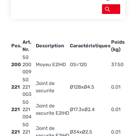
Art.
Poids
Pos.
Description
Caractéristiques
Nr.
(kg)
50
200
200
Moyeu E2!HD
OS=120
37.50
009
50
Joint de
221
221
Ø128xØ4.5
0.01
securite
003
50
Joint de
221
221
Ø17.3xØ2.4
0.01
securite E2!HD
004
50
Joint de
221
221
Ø34xØ2.5
0.01
securite E2!HD