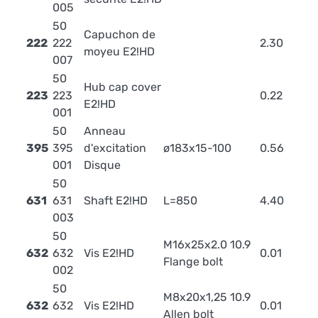
005
50
Capuchon de
222
222
2.30
moyeu E2!HD
007
50
Hub cap cover
223
223
0.22
E2!HD
001
50
Anneau
395
395
d'excitation
ø183x15-100
0.56
001
Disque
50
631
631
Shaft E2!HD
L=850
4.40
003
50
M16x25x2.0 10.9
632
632
Vis E2!HD
0.01
Flange bolt
002
50
M8x20x1,25 10.9
632
632
Vis E2!HD
0.01
Allen bolt