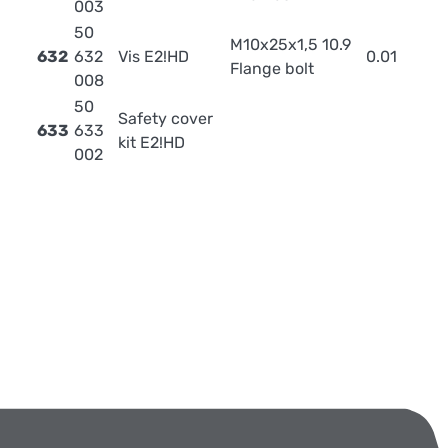
003
50
M10x25x1,5 10.9
632
632
Vis E2!HD
0.01
Flange bolt
008
50
Safety cover
633
633
kit E2!HD
002