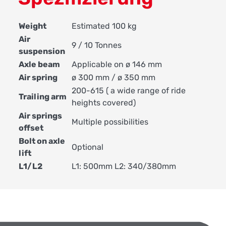
Weight
Estimated 100 kg
Air
9 / 10 Tonnes
suspension
Axle beam
Applicable on ø 146 mm
Air spring
ø 300 mm / ø 350 mm
200-615 ( a wide range of ride
Trailing arm
heights covered)
Air springs
Multiple possibilities
offset
Bolt on axle
Optional
lift
L1/L2
L1: 500mm L2: 340/380mm