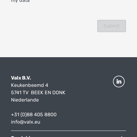
my data
Valx B.V.
Keukenbeemd 4
5741 TV BEEK EN DONK
Niederlande
+31 (0)88 405 8800
info@valx.eu