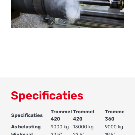
Specificaties
Trommel
Trommel
Trommel
Tr
Specificaties
420
420
360
30
As belasting
9000 kg
13000 kg
9000 kg
110
Wielmaat
22.5"
22.5"
19.5"
17.