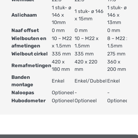
1 stuk- ø
1 stuk- ø
1 s
1 stuk- ø 146
Aslichaam
146 x
146 x
127
x 15mm
10mm
13mm
18
Naaf offset
0 mm
0 mm
0 mm
0 
Wielbouten en
10 – M22
10 – M22 x
8 – M22 x
10 
afmetingen
x 1.5mm
1.5mm
1.5mm
x 
Wielbout cirkel
335 mm
335 mm
275 mm
22
420 x
420 x 220
360 x
300
Remafmetingen
180 mm
mm
200 mm
20
Banden
Enkel
Enkel/Dubbel
Enkel
Du
montage
Naloopas
Optioneel
-
-
-
Hubodometer
Optioneel
Optioneel
Optioneel
Opt