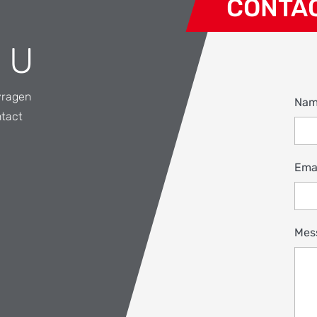
CONTA
 U
vragen
Na
ntact
Ema
Mes