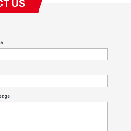
CT US
me
il
sage