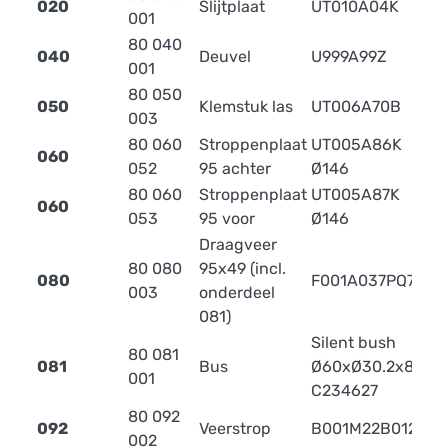
020
Slijtplaat
UT010A04K
0
001
80 040
040
Deuvel
U999A99Z
0
001
80 050
050
Klemstuk las
UT006A70B
003
80 060
Stroppenplaat
UT005A86K
060
2
052
95 achter
Ø146
80 060
Stroppenplaat
UT005A87K
060
3
053
95 voor
Ø146
Draagveer
80 080
95x49 (incl.
080
F001A037PQ75
2
003
onderdeel
081)
Silent bush
80 081
081
Bus
Ø60xØ30.2x82
0
001
C234627
80 092
092
Veerstrop
B001M22B012
1.
002