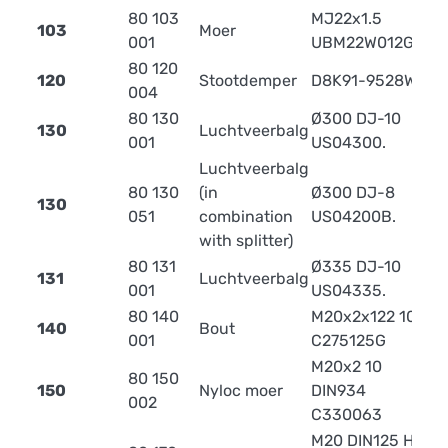
80 103
MJ22x1.5
103
Moer
0
001
UBM22W012G
80 120
120
Stootdemper
D8K91-9528W
4
004
80 130
Ø300 DJ-10
130
Luchtveerbalg
6
001
US04300.
Luchtveerbalg
80 130
(in
Ø300 DJ-8
130
6
051
combination
US04200B.
with splitter)
80 131
Ø335 DJ-10
131
Luchtveerbalg
7
001
US04335.
80 140
M20x2x122 10.9
140
Bout
0
001
C275125G
M20x2 10
80 150
150
Nyloc moer
DIN934
0
002
C330063
M20 DIN125 HV