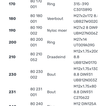
80 170
170
Ring
315-390
0
001
C301389G
80 180
M27x2x172 8.8
180
Veerbout
1
001
UBB27W002G
80 190
M27x2 8 DIN985
190
Nyloc moer
0
002
UBM27N006ZN
80 200
M27x14
200
Ring
0
001
UT009A09G
M12x1.75x206
80 210
210
Draadeind
8.8
0
052
UBB12W017G
M12x1.75x130
80 230
230
Bout
8.8 DIN931
0
002
UBB12N003Z
M12x1.75x80
80 231
231
Bout
8.8 DIN931
0
001
C270622
80 240
M12 DIN125A