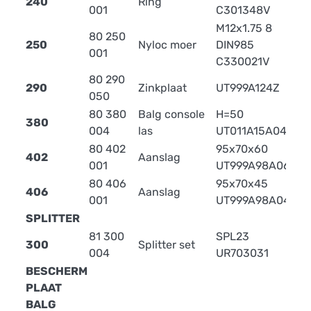
240
Ring
0
001
C301348V
M12x1.75 8
80 250
250
Nyloc moer
DIN985
0
001
C330021V
80 290
290
Zinkplaat
UT999A124Z
0
050
80 380
Balg console
H=50
380
004
las
UT011A15A042
80 402
95x70x60
402
Aanslag
0
001
UT999A98A060
80 406
95x70x45
406
Aanslag
0
001
UT999A98A045
SPLITTER
81 300
SPL23
300
Splitter set
004
UR703031
BESCHERM
PLAAT
BALG