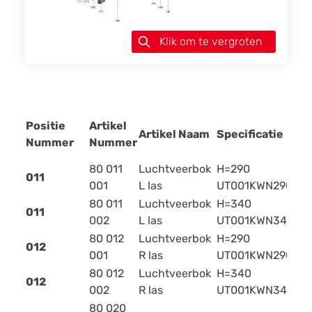
Klik om te vergroten
R
Positie
Artikel
Artikel Naam
Specificatie
W
Nummer
Nummer
(
80 011
Luchtveerbok
H=290
011
7
001
L las
UT001KWN290L
80 011
Luchtveerbok
H=340
011
1
002
L las
UT001KWN340L
80 012
Luchtveerbok
H=290
012
7
001
R las
UT001KWN290R
80 012
Luchtveerbok
H=340
012
11
002
R las
UT001KWN340R
80 020