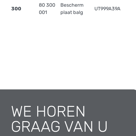
80 300
Bescherm
300
UT999A39A
2
001
plaat balg
WE HOREN
GRAAG VAN U